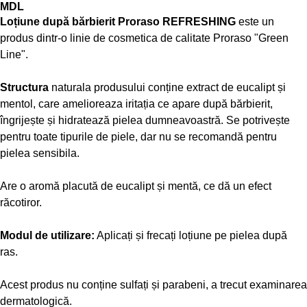
MDL
Loțiune după bărbierit Proraso REFRESHING
este un
produs dintr-o linie de cosmetica de calitate Proraso "Green
Line".
Structura
naturala produsului conține extract de eucalipt și
mentol, care amelioreaza iritația ce apare după bărbierit,
îngrijește și hidratează pielea dumneavoastră. Se potrivește
pentru toate tipurile de piele, dar nu se recomandă pentru
pielea sensibila.
Are o aromă placută de eucalipt și mentă, ce dă un efect
răcotiror.
Modul de utilizare:
Aplicați și frecați loțiune pe pielea după
ras.
Acest produs nu conține sulfați și parabeni, a trecut examinarea
dermatologică.