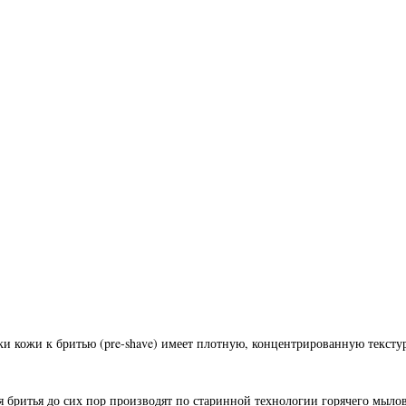
вки кожи к бритью (pre-shave) имеет плотную, концентрированную текстур
я бритья до сих пор производят по старинной технологии горячего мылова